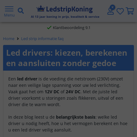
Gratis verzending vanaf € 20,- NL en BE
Menu
Al
13
jaar koning in prijs, kwaliteit & service
Klantbeoordeling 9.1
Home
Led strip informatie faq
Voor 23:45 uur besteld,
morgen in huis
Led drivers: kiezen, berekenen
en aansluiten zonder gedoe
Een
led driver
is de voeding die netstroom (230V) omzet
naar een veilige lage spanning voor uw led verlichting.
Vaak gaat het om
12V DC
of
24V DC
. Met de juiste led
driver voorkomt u storingen zoals flikkeren, uitval of een
driver die te warm wordt.
In deze blog leest u de
belangrijkste basis
: welke led
driver u nodig heeft, hoe u het vermogen berekent en hoe
u een led driver veilig aansluit.