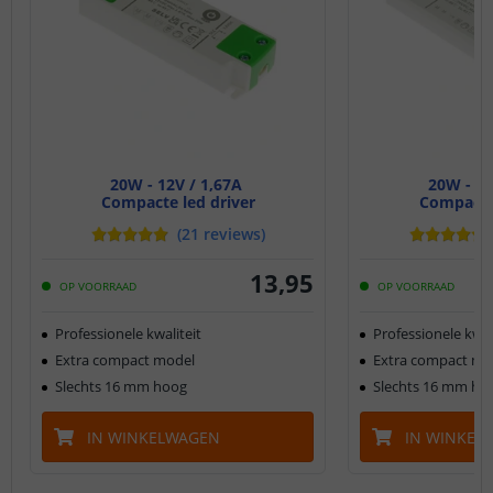
20W - 12V / 1,67A
20W - 24
Compacte led driver
Compacte 
(
21
reviews
)
13
,
95
OP VOORRAAD
OP VOORRAAD
Professionele kwaliteit
Professionele kwal
Extra compact model
Extra compact mo
Slechts 16 mm hoog
Slechts 16 mm ho
IN WINKELWAGEN
IN WINKEL