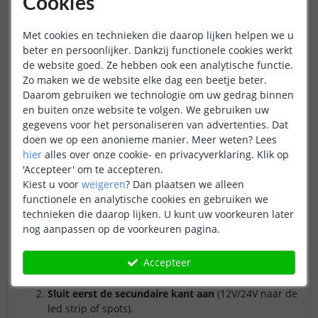
Cookies
Vermogen berekenen bij led spots
Met cookies en technieken die daarop lijken helpen we u
Formule:
aantal spots × watt per spot = totaal watt
beter en persoonlijker. Dankzij functionele cookies werkt
de website goed. Ze hebben ook een analytische functie.
Zo maken we de website elke dag een beetje beter.
Daarom gebruiken we technologie om uw gedrag binnen
Formule
: aantal of meters × watt
en buiten onze website te volgen. We gebruiken uw
gegevens voor het personaliseren van advertenties. Dat
doen we op een anonieme manier.
Meer weten?
Lees
Led driver aansluiten zonder
hier
alles over onze cookie- en privacyverklaring. Klik op
technische kennis
'Accepteer' om te accepteren.
Kiest u voor
weigeren
?
Dan plaatsen we alleen
Een led driver aansluiten is vaak eenvoudiger dan u denkt,
functionele en analytische cookies en gebruiken we
zolang u veilig en stap voor stap werkt.
technieken die daarop lijken. U kunt uw voorkeuren later
nog aanpassen op de voorkeuren pagina.
Veilig aansluiten: de basisregels
Accepteer
Schakel de stroom uit
in de meterkast en
controleer of alles spanningsvrij is.
Sluit eerst de secundaire kant aan
(12V/24V naar de
led strip of spots).