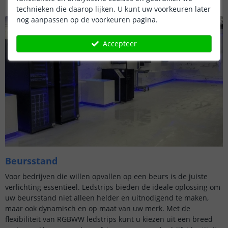
technieken die daarop lijken. U kunt uw voorkeuren later
nog aanpassen op de voorkeuren pagina.
Accepteer
Beursstand
Voor bedrijven die willen opvallen op een beurs is de juiste
verlichting essentieel. Ledstrips bieden de ideale oplossing om
uw beursstand niet alleen helder en uitnodigend te maken,
maar ook dynamisch en op maat van uw merk. Met de
flexibiliteit van RGBWW ledstrips kunt u kiezen uit een breed