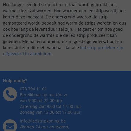
Hoe langer een led strip achter elkaar wordt gebruikt, hoe
warmer deze zal worden. Hoe warmer een led strip wordt, hoe
korter deze meegaat. De ondergrond waarop de strip
gemonteerd wordt, bepaalt hoe warm de strips worden en dus
ook hoe lang de levensduur zal zijn. Het gaat er om hoe goed
de ondergrond de warmte die de led strip produceert kan
geleiden. Metaal en aluminium zijn goede geleiders, hout en
kunststof zijn dit niet. Vandaar dat alle
led strip profielen zijn
uitgevoerd in aluminium
.
Hulp nodig?
073 704 11 01
Bereikbaar op ma t/m vr
van 9.00 tot 22.00 uur
Zaterdag van 9.00 tot 17.00 uur
Zondag van 12.00 tot 17.00 uur
info@ledstripkoning.be
Binnen 24 uur antwoord,