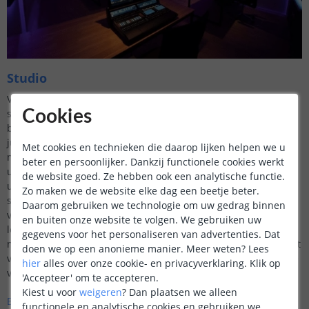
Studio
Voor de creatieve muziekliefhebbers en producers die hun
Cookies
studio willen omtoveren tot een inspirerende werkomgeving,
bieden ledstrips van LedstripKoning een uitgelezen kans. De
juiste verlichting is cruciaal in een ruimte waar creativiteit
Met cookies en technieken die daarop lijken helpen we u
moet bloeien. Ledstrips bieden de mogelijkheid om de sfeer in
beter en persoonlijker. Dankzij functionele cookies werkt
uw studio met een simpele druk op de knop aan te passen. Of
de website goed. Ze hebben ook een analytische functie.
u nu een kalme, inspirerende ambiance wenst tijdens het
Zo maken we de website elke dag een beetje beter.
schrijven van nieuwe muziek of een energieke, kleurrijke
Daarom gebruiken we technologie om uw gedrag binnen
verlichting tijdens het mixen en masteren, met RGBWW-
en buiten onze website te volgen. We gebruiken uw
ledstrips kunt u elke gewenste stemming creëren. Bovendien,
gegevens voor het personaliseren van advertenties. Dat
met de optie om de verlichting te dimmen, kunt u de intensiteit
doen we op een anonieme manier.
Meer weten?
Lees
van het licht aanpassen aan het moment van de dag of de fase
hier
alles over onze cookie- en privacyverklaring. Klik op
van uw creatieve proces.
'Accepteer' om te accepteren.
Kiest u voor
weigeren
?
Dan plaatsen we alleen
Bekijk de mogelijkheden van ledstrips in een studio >>
functionele en analytische cookies en gebruiken we