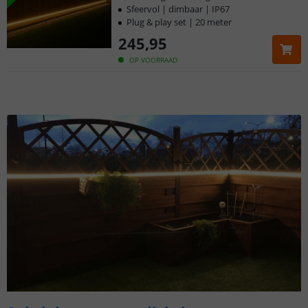
Sfeervol | dimbaar | IP67
Plug & play set | 20 meter
245
,
95
OP VOORRAAD