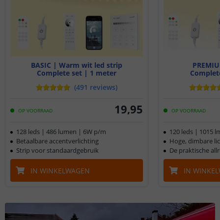
BASIC | Warm wit led strip
PREMIU
Complete set | 1 meter
Complete
(
491
reviews
)
19
,
95
OP VOORRAAD
OP VOORRAAD
128 leds | 486 lumen | 6W p/m
120 leds | 1015 
Betaalbare accentverlichting
Hoge, dimbare li
Strip voor standaardgebruik
De praktische al
IN WINKELWAGEN
IN WINKE