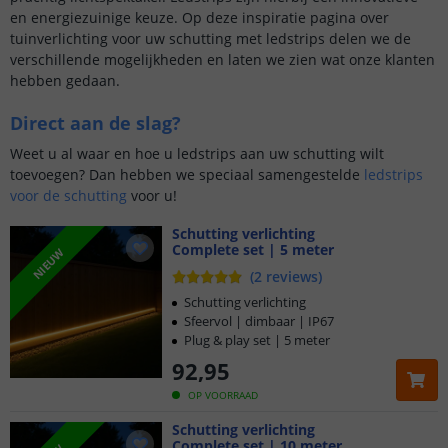
en energiezuinige keuze. Op deze inspiratie pagina over
tuinverlichting voor uw schutting met ledstrips delen we de
verschillende mogelijkheden en laten we zien wat onze klanten
hebben gedaan.
Direct aan de slag?
Weet u al waar en hoe u ledstrips aan uw schutting wilt
toevoegen? Dan hebben we speciaal samengestelde
ledstrips
voor de schutting
voor u!
Schutting verlichting
Complete set | 5 meter
NIEUW
(
2
reviews
)
Schutting verlichting
Sfeervol | dimbaar | IP67
Plug & play set | 5 meter
92
,
95
OP VOORRAAD
Schutting verlichting
Complete set | 10 meter