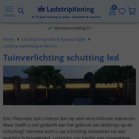
Gratis verzending vanaf € 20,- NL en BE
Klantbeoordeling 9.1
Menu
Al
13
jaar koning in prijs, kwaliteit & service
Voor 23:45 uur besteld,
morgen in huis
Home
Led strip Inspiratie & Toepassingen
Ledstrip verlichting in de tuin
Tuinverlichting schutting led
Een sfeervolle tuin creëren kan op veel verschillende manieren.
Maar heeft u ooit gedacht aan het gebruik van ledstrips op de
schutting? Hiermee kunt u uw schutting omtoveren tot een
prachtig lichtspektakel. Ledstrips zijn hierbij een innovatieve