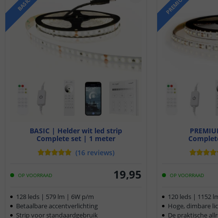
PREMIUM
BASIC
BASIC | Helder wit led strip
PREMIUM
Complete set | 1 meter
Complete
(
16
reviews
)
19
,
95
OP VOORRAAD
OP VOORRAAD
128 leds | 579 lm | 6W p/m
120 leds | 1152 
Betaalbare accentverlichting
Hoge, dimbare li
Strip voor standaardgebruik
De praktische al