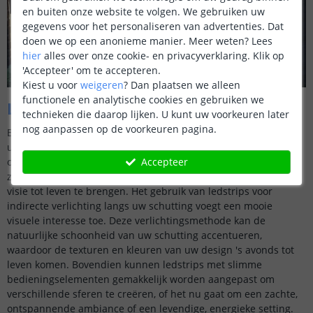
en buiten onze website te volgen. We gebruiken uw
gegevens voor het personaliseren van advertenties. Dat
doen we op een anonieme manier.
Meer weten?
Lees
hier
alles over onze cookie- en privacyverklaring. Klik op
'Accepteer' om te accepteren.
Kiest u voor
weigeren
?
Dan plaatsen we alleen
functionele en analytische cookies en gebruiken we
Lichtpatronen
technieken die daarop lijken. U kunt uw voorkeuren later
nog aanpassen op de voorkeuren pagina.
Bent u op zoek naar een creatieve manier om uw schutting in
uw tuin te verlichten? Met ledstrips kunt u uw eigen patronen
of designs laten schijnen! Of het nu gaat om vormen, golven of
Accepteer
zelfs tekst, ledstrips bieden uw de flexibiliteit om uw creatieve
visie tot leven te brengen. Het gebruik van ledstrips voor
indirecte verlichting langs uw schutting voegt een mooie
visuele interesse toe. Deze verlichtingsmethode kan de
natuurlijke schoonheid van uw schutting accentueren,
waardoor de texturen en kleuren van uw design 's avonds tot
leven komen. Bovendien kunnen ledstrips met slimme
bedieningselementen gemakkelijk worden aangepast om
verschillende sferen te creëren, of het nu gaat om een zachte,
ontspannende ambiance of een levendige, energieke setting.