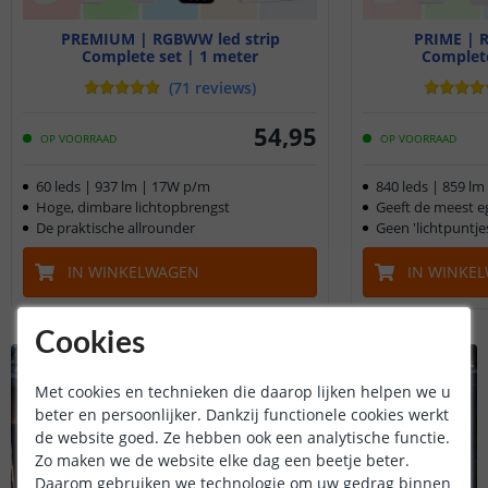
PREMIUM | RGBWW led strip
PRIME | 
Complete set | 1 meter
Complete
(
71
reviews
)
54
,
95
OP VOORRAAD
OP VOORRAAD
60 leds | 937 lm | 17W p/m
840 leds | 859 l
Hoge, dimbare lichtopbrengst
Geeft de meest ega
De praktische allrounder
Geen 'lichtpuntje
IN WINKELWAGEN
IN WINKE
Cookies
Met cookies en technieken die daarop lijken helpen we u
beter en persoonlijker. Dankzij functionele cookies werkt
de website goed. Ze hebben ook een analytische functie.
Zo maken we de website elke dag een beetje beter.
Daarom gebruiken we technologie om uw gedrag binnen