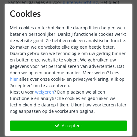
kantoren, garages en voor
buitenverlichting
. Het biedt
maximale helderheid en zichtbaarheid, wat belangrijk is
Cookies
in ruimtes waar focus en nauwkeurigheid essentieel zijn.
Met cookies en technieken die daarop lijken helpen we u
beter en persoonlijker. Dankzij functionele cookies werkt
de website goed. Ze hebben ook een analytische functie.
Zo maken we de website elke dag een beetje beter.
Daarom gebruiken we technologie om uw gedrag binnen
en buiten onze website te volgen. We gebruiken uw
gegevens voor het personaliseren van advertenties. Dat
doen we op een anonieme manier.
Meer weten?
Lees
hier
alles over onze cookie- en privacyverklaring. Klik op
'Accepteer' om te accepteren.
Kiest u voor
weigeren
?
Dan plaatsen we alleen
functionele en analytische cookies en gebruiken we
technieken die daarop lijken. U kunt uw voorkeuren later
Dual White (2700K-6500K)
nog aanpassen op de voorkeuren pagina.
Onze
dual white ledstrips
bieden veel mogelijkheden en
Accepteer
verschillende kleurtemperaturen. De kleurtemperatuur
verschilt van 2700K t/m 6500K. Dit type verlichting wordt