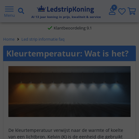
Gratis verzending vanaf € 20,- NL en BE
Menu
Al
13
jaar koning in prijs, kwaliteit & service
Klantbeoordeling 9.1
Home
Led strip informatie faq
Voor 23:45 uur besteld,
morgen in huis
Kleurtemperatuur: Wat is het?
De kleurtemperatuur verwijst naar de warmte of koelte
van een lichtbron. Kelvin (K) is de eenheid die gebruikt