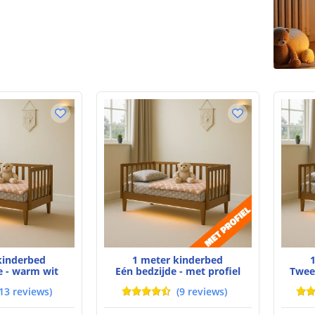
kinderbed
1 meter kinderbed
e - warm wit
Eén bedzijde - met profiel
Twee
13
reviews
)
(
9
reviews
)