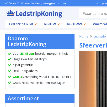
Voor 23:45 uur besteld,
morgen in huis
5 jaa
Led strips RGB
RGB+W
RGB+WW
Warm wi
Home
Led strip
Daarom
LedstripKoning
Sfeerver
Voor
23:45 uur
besteld, morgen in huis
Hoge kwaliteit led strips
5 jaar garantie
Deskundig advies
Gratis
verzending vanaf € 20,- (NL en
BE
)
Gratis retourneren
binnen 100 dagen
Assortiment