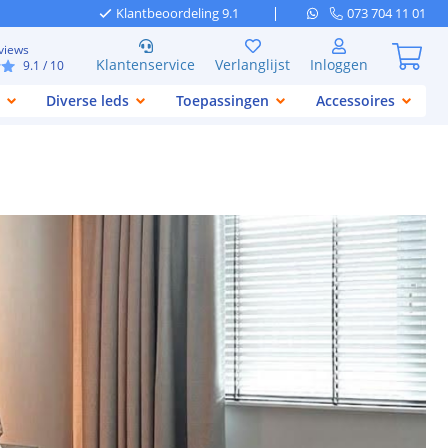
Klantbeoordeling 9.1
073 704 11 01
views
Klantenservice
Verlanglijst
Inloggen
9.1
/ 10
Diverse leds
Toepassingen
Accessoires