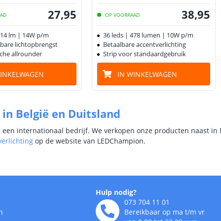
27
,
95
38
,
95
AAD
OP VOORRAAD
 514 lm | 14W p/m
36 leds | 478 lumen | 10W p/m
bare lichtopbrengst
Betaalbare accentverlichting
che allrounder
Strip voor standaardgebruik
WINKELWAGEN
IN WINKELWAGEN
 in België en Duitsland
s een internationaal bedrijf. We verkopen onze producten naast in 
erlichting
op de website van LEDChampion.
Hulp nodig?
073 704 11 01
n
Bereikbaar op ma t/m vr