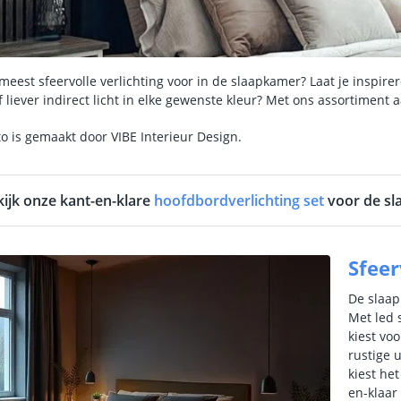
eest sfeervolle verlichting voor in de slaapkamer? Laat je inspir
f liever indirect licht in elke gewenste kleur? Met ons assortiment aa
o is gemaakt door VIBE Interieur Design.
kijk onze kant-en-klare
hoofdbordverlichting set
voor de sl
Sfeer
De slaap
Met led 
kiest vo
rustige u
kiest he
en-klaar