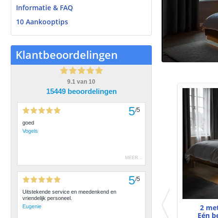
Informatie & FAQ
10 Aankooptips
Klantbeoordelingen
9.1
van
10
15449 beoordelingen
5
/
5
goed
Vogels
MEER
...
5
/
5
Uitstekende service en meedenkend en
vriendelijk personeel.
2 met
Eugenie
Eén b