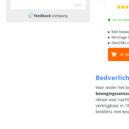
MEER
...
OP VOORR
Met bewe
Montage m
Geschikt v
IN 
Bedverlich
Voor onder het be
bewegingssenso
ideaal voor nacht
verkrijgbaar in 
bedden), met keuz