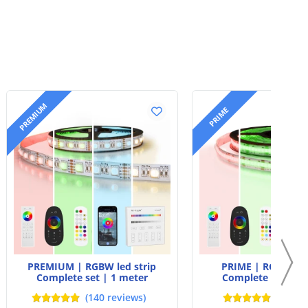
PREMIUM
PRIME
PREMIUM | RGBW led strip
PRIME | RGBW led
Complete set | 1 meter
Complete set | 1
(
140
reviews
)
(
6
revi