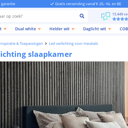
r garantie
Gratis verzending vanaf € 20,- NL en BE
15.449 re
t
Dual white
Helder wit
Daglicht wit
COB
 Inspiratie & Toepassingen
Led verlichting voor meubels
lichting slaapkamer