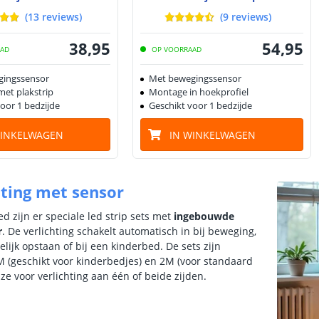
(
13
reviews
)
(
9
reviews
)
38
,
95
54
,
95
AAD
OP VOORRAAD
gingssensor
Met bewegingssensor
et plakstrip
Montage in hoekprofiel
oor 1 bedzijde
Geschikt voor 1 bedzijde
WINKELWAGEN
IN WINKELWAGEN
ting met sensor
d zijn er speciale led strip sets met
ingebouwde
r
. De verlichting schakelt automatisch in bij beweging,
elijk opstaan of bij een kinderbed. De sets zijn
1M (geschikt voor kinderbedjes) en 2M (voor standaard
e voor verlichting aan één of beide zijden.