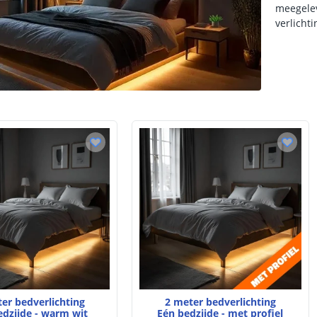
meegelev
verlicht
er bedverlichting
2 meter bedverlichting
edzijde - warm wit
Eén bedzijde - met profiel