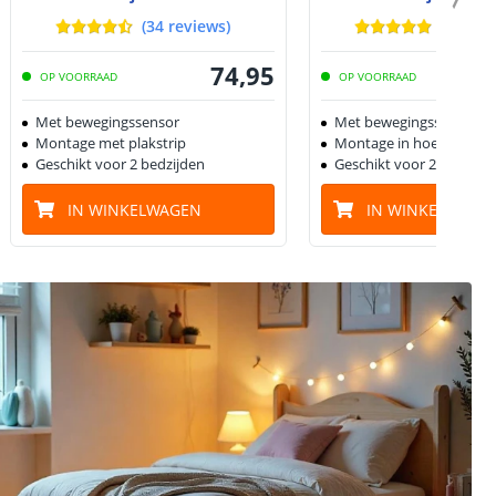
(
34
reviews
)
(
26
rev
74
,
95
OP VOORRAAD
OP VOORRAAD
Met bewegingssensor
Met bewegingssensor
Montage met plakstrip
Montage in hoekprofiel
Geschikt voor 2 bedzijden
Geschikt voor 2 bedzijd
IN WINKELWAGEN
IN WINKELWAGE