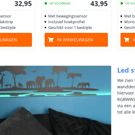
32
,
95
43
,
95
OP VOORRAAD
OP VO
sensor
Met bewegingssensor
Met b
akstrip
Inclusief hoekprofiel
Monta
 bedzijde
Geschikt voor 1 bedzijde
Gesch
ELWAGEN
IN WINKELWAGEN
Led s
We zien 
wanddeco
hiervoor 
RGBWW) e
via een 
tot alle