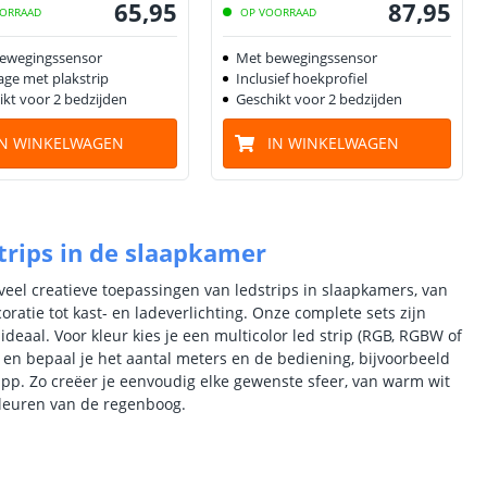
65
,
95
87
,
95
ORRAAD
OP VOORRAAD
ewegingssensor
Met bewegingssensor
ge met plakstrip
Inclusief hoekprofiel
ikt voor 2 bedzijden
Geschikt voor 2 bedzijden
IN WINKELWAGEN
IN WINKELWAGEN
trips in de slaapkamer
veel creatieve toepassingen van ledstrips in slaapkamers, van
ratie tot kast- en ladeverlichting. Onze complete sets zijn
ideaal. Voor kleur kies je een multicolor led strip (RGB, RGBW of
n bepaal je het aantal meters en de bediening, bijvoorbeeld
app. Zo creëer je eenvoudig elke gewenste sfeer, van warm wit
 kleuren van de regenboog.