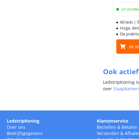
OP VOORR
60 leds |
Hoge, dim
De praktis
IN 
Ook actief
LedstripKoning i
over
Slaapkamerv
LedstripKoning
Klantenservice
Over ons
Bestellen
&
Betalen
Bedrijfsgegevens
Verzenden
&
Afhale