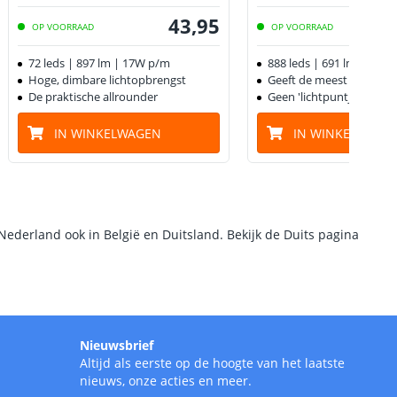
43
,
95
OP VOORRAAD
OP VOORRAAD
72 leds | 897 lm | 17W p/m
888 leds | 691 lm | 20W
Hoge, dimbare lichtopbrengst
Geeft de meest egale lich
De praktische allrounder
Geen 'lichtpuntjes' zicht
IN WINKELWAGEN
IN WINKELWAGE
Nederland ook in België en Duitsland. Bekijk de Duits pagina
Nieuwsbrief
Altijd als eerste op de hoogte van het laatste
nieuws, onze acties en meer.