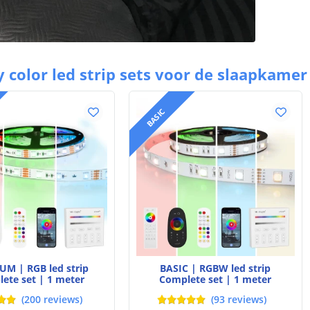
y color led strip sets voor de slaapkamer
BASIC
M | RGB led strip
BASIC | RGBW led strip
ete set | 1 meter
Complete set | 1 meter
(
200
reviews
)
(
93
reviews
)