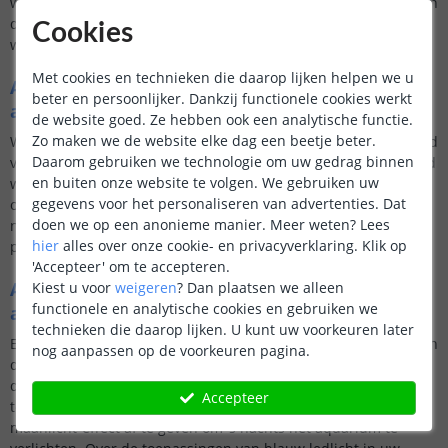
wilt. Er zijn nogal wat verschillende effecten om uit te kiezen en
daarom is het van belang een weloverwogen keuze te maken,
Cookies
wanneer het aankomt op de kleur ledstrip.
Met cookies en technieken die daarop lijken helpen we u
Aquarium LED controller met witte
beter en persoonlijker. Dankzij functionele cookies werkt
aquariumverlichting
de website goed. Ze hebben ook een analytische functie.
Zo maken we de website elke dag een beetje beter.
Witte ledverlichting in een aquarium verhoogt de zichtbaarheid
Daarom gebruiken we technologie om uw gedrag binnen
van de vissen en de planten het meest, waarbij koel wit of koud
en buiten onze website te volgen. We gebruiken uw
wit zorgen voor maximaal zicht. Gebruik wittinten voor een
gegevens voor het personaliseren van advertenties. Dat
overgang van nacht naar dag. Ondersteun zo niet alleen het
doen we op een anonieme manier.
Meer weten?
Lees
natuurlijke bioritme van uw vissen, maar geniet ook van het
hier
alles over onze cookie- en privacyverklaring. Klik op
prachtige uitzicht in uw aquarium.
'Accepteer' om te accepteren.
Aquarium LED controller met RGB
Kiest u voor
weigeren
?
Dan plaatsen we alleen
functionele en analytische cookies en gebruiken we
aquariumverlichting
technieken die daarop lijken. U kunt uw voorkeuren later
Een aquarium set met RGB ledstrips kunnen iedere kleur geven
nog aanpassen op de voorkeuren pagina.
die u maar wil. Hier valt bijvoorbeeld ook de kleur rood onder,
die gebruikt wordt om een zonsopgang en zonsondergang na
Accepteer
te bootsen en de kleur blauw, die gebruikt wordt om een
maanlicht-effect af te geven om ‘s nachts het aquarium te