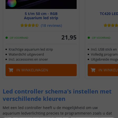
5 t/m 50 cm - RGB
TC420 LED
Aquarium led strip
(
18
reviews
)
21
,
95
OP VOORRAAD
OP VOORRAAD
Krachtige aquarium led strip
Incl. USB stick en
Waterdicht uitgevoerd
Volledig progra
Incl. accessoires en snoer
Uitgebreide moge
IN WINKELWAGEN
IN WINKE
Led controller schema's instellen met
verschillende kleuren
Met een led controller heeft u de mogelijkheid om uw
aquarium ledverlichting precies te programmeren zoals u dat