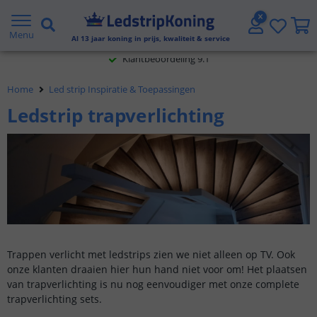
Klantbeoordeling 9.1
Menu
Al
13
jaar koning in prijs, kwaliteit & service
Voor 23:45 uur besteld,
morgen in huis
Home
Led strip Inspiratie & Toepassingen
Ledstrip trapverlichting
Trappen verlicht met ledstrips zien we niet alleen op TV. Ook
onze klanten draaien hier hun hand niet voor om! Het plaatsen
van trapverlichting is nu nog eenvoudiger met onze complete
trapverlichting sets.