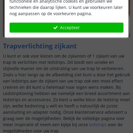
functionele en analytische cookies en gebruiken we
technieken die daarop lijken. U kunt uw voorkeuren later
nog aanpassen op de voorkeuren pagina.
Accepteer
Trapverlichting zijkant
U kunt er ook voor kiezen om de zijkanten of 1 zijkant van uw
trap te verlichten met ledstrips. Dit biedt een unieke en
stijlvolle manier om de uitstraling van uw trap te verbeteren.
Zoals u hier langs op de afbeelding ziet kunt u door het gebruik
van ledstrips aan de zijkant van uw trap ook een mooi effect
creëren en dit kunt u helemaal naar eigen wens maken. Bij
LedstripKoning hebben we namelijk een breed assortiment aan
ledstrips en accessoires. Zo kiest u welke kleur de ledstrip moet
zijn, welke bediening u wilt en heeft u natuurlijk de juiste
aansluiting en adapter nodig. Onze klantenservice adviseert u
graag over de mogelijkheden. Bekijk de volledige pagina voor
meer inspiratie of neem een kijkje bij onze
ledstrips
voor de
mogelijkheden voor uw trap