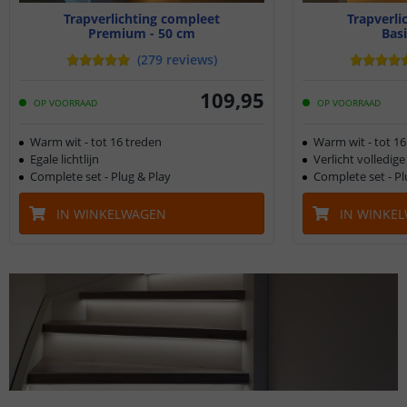
Trapverlichting compleet
Trapverli
Premium - 50 cm
Basi
(
279
reviews
)
109
,
95
OP VOORRAAD
OP VOORRAAD
Warm wit - tot 16 treden
Warm wit - tot 16
Egale lichtlijn
Verlicht volledig
Complete set - Plug & Play
Complete set - Pl
IN WINKELWAGEN
IN WINKE