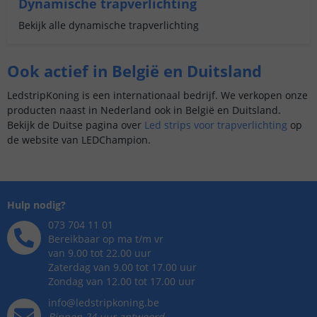
Dynamische trapverlichting
Bekijk alle dynamische trapverlichting
Ook actief in België en Duitsland
LedstripKoning is een internationaal bedrijf. We verkopen onze
producten naast in Nederland ook in België en Duitsland.
Bekijk de Duitse pagina over
Led strips voor trapverlichting
op
de website van LEDChampion.
Hulp nodig?
073 704 11 01
Bereikbaar op ma t/m vr
van 9.00 tot 22.00 uur
Zaterdag van 9.00 tot 17.00 uur
Zondag van 12.00 tot 17.00 uur
info@ledstripkoning.be
Binnen 24 uur antwoord,