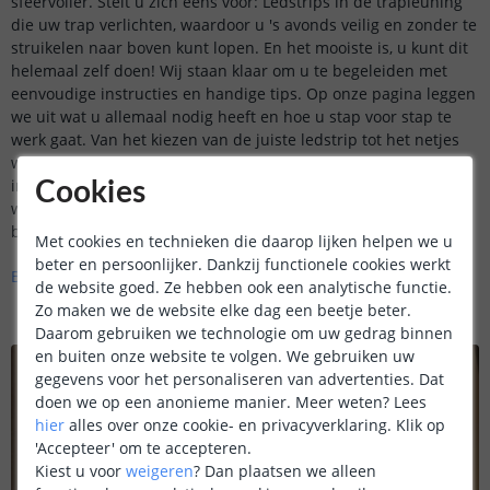
sfeervoller. Stelt u zich eens voor: Ledstrips in de trapleuning
die uw trap verlichten, waardoor u 's avonds veilig en zonder te
struikelen naar boven kunt lopen. En het mooiste is, u kunt dit
helemaal zelf doen! Wij staan klaar om u te begeleiden met
eenvoudige instructies en handige tips. Op onze pagina leggen
we uit wat u allemaal nodig heeft en hoe u stap voor stap te
werk gaat. Van het kiezen van de juiste ledstrip tot het netjes
wegwerken van de bedrading, wij zorgen ervoor dat u alle
informatie heeft om uw project succesvol af te ronden. Zo
Cookies
wordt uw trap niet alleen veiliger, maar ook een echte
blikvanger in uw huis.
Met cookies en technieken die daarop lijken helpen we u
beter en persoonlijker. Dankzij functionele cookies werkt
Bekijk hier wat u nodig heeft voor uw trapleuning >>
de website goed. Ze hebben ook een analytische functie.
Zo maken we de website elke dag een beetje beter.
Daarom gebruiken we technologie om uw gedrag binnen
en buiten onze website te volgen. We gebruiken uw
gegevens voor het personaliseren van advertenties. Dat
doen we op een anonieme manier.
Meer weten?
Lees
hier
alles over onze cookie- en privacyverklaring. Klik op
'Accepteer' om te accepteren.
Kiest u voor
weigeren
?
Dan plaatsen we alleen